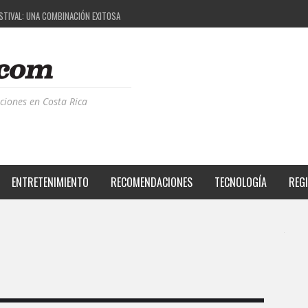
ESTIVAL: UNA COMBINACIÓN EXITOSA
PROYECTO QUE ESTÁ TRANSFORMANDO LA CALIDAD DE VIDA DEL TRANSEÚNTE TICO CON MO
 LA MÚSICA ELECTRÓNICA: BBC RADIOPHONIC WORKSHOP
CIA BPM: UN REVIEW DE LA PRIMERA EDICIÓN QUE TRAJO EL TALENTO DE MÁS DE 100 DJS A
ciones en Costa Rica
ENTRETENIMIENTO
RECOMENDACIONES
TECNOLOGÍA
REG