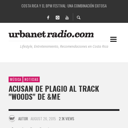
COSTA RICA Y EL BPM FESTIVAL: UNA COMBINACIÓN EXITOSA
RUTAS NATURBANAS: EL PROYECTO QUE ESTÁ TRANSFORMANDO LA CALIDAD DE VIDA 
LA HISTORIA DETRÁS DE LA MÚSICA ELECTRÓNICA: BBC RADIOPHONIC WORKSHOP
RECORDANDO LA EXPERIENCIA BPM: UN REVIEW DE LA PRIMERA EDICIÓN QUE TRAJO EL
Lifestyle, Entretenimiento, Recomendaciones en Costa Rica
MÚSICA
NOTICIAS
ACUSAN DE PLAGIO AL TRACK
"WOODS" DE &ME
AUTOR
AUGUST 26, 2015
2.1K VIEWS