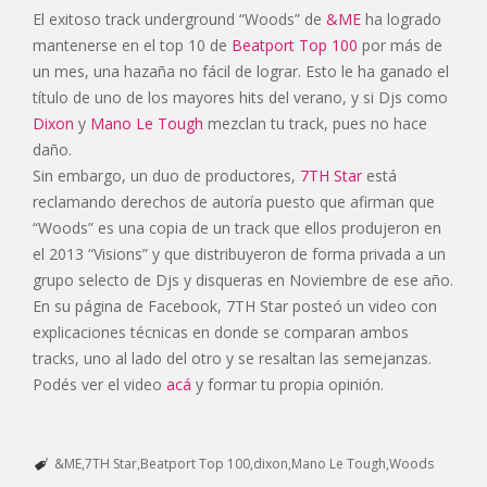
El exitoso track underground “Woods” de
&ME
ha logrado
mantenerse en el top 10 de
Beatport Top 100
por más de
un mes, una hazaña no fácil de lograr. Esto le ha ganado el
título de uno de los mayores hits del verano, y si Djs como
Dixon
y
Mano Le Tough
mezclan tu track, pues no hace
daño.
Sin embargo, un duo de productores,
7TH Star
está
reclamando derechos de autoría puesto que afirman que
“Woods” es una copia de un track que ellos produjeron en
el 2013 “Visions” y que distribuyeron de forma privada a un
grupo selecto de Djs y disqueras en Noviembre de ese año.
En su página de Facebook, 7TH Star posteó un video con
explicaciones técnicas en donde se comparan ambos
tracks, uno al lado del otro y se resaltan las semejanzas.
Podés ver el video
acá
y formar tu propia opinión.
&ME
7TH Star
Beatport Top 100
dixon
Mano Le Tough
Woods