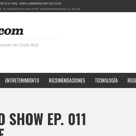
: EL PROYECTO QUE ESTÁ TRANSFORMANDO LA CALIDAD DE VIDA DEL TRANSEÚNTE TICO CO
ÁS DE LA MÚSICA ELECTRÓNICA: BBC RADIOPHONIC WORKSHOP
ERIENCIA BPM: UN REVIEW DE LA PRIMERA EDICIÓN QUE TRAJO EL TALENTO DE MÁS DE 100 
PM FESTIVAL: UNA COMBINACIÓN EXITOSA
ciones en Costa Rica
ENTRETENIMIENTO
RECOMENDACIONES
TECNOLOGÍA
REG
O SHOW EP. 011
E