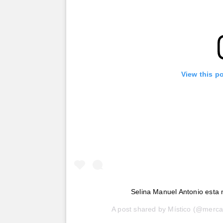
View this p
Selina Manuel Antonio esta
A post shared by
Místico
(@merca