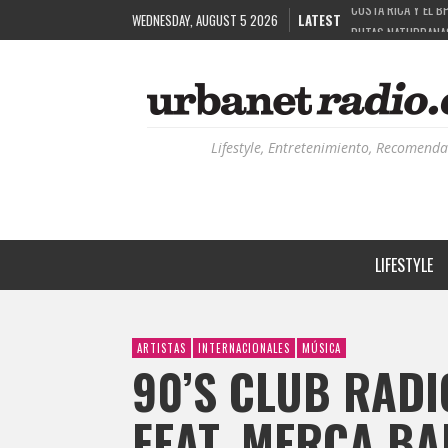
WEDNESDAY, AUGUST 5 2026
LATEST
RUTAS NATURBANAS
LA HISTORIA DETR
RECORDANDO LA EXP
COSTA RICA Y EL B
Lifestyle, Entretenimiento, Recomenda
LIFESTYLE
ARTISTAS
INTERNACIONALES
MÚSICA
90’S CLUB RADI
FEAT. MERCA BA