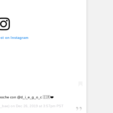
ost on Instagram
 noche con @d_i_e_g_o_c 🇨🇷❤️
_bae) on
Dec 26, 2019 at 3:57pm PST