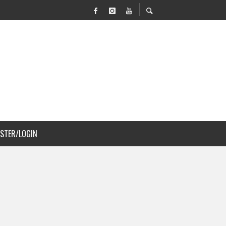
N MOVILIDAD Y PAISAJISMO
DJS A COSTA RICA
ISTER/LOGIN