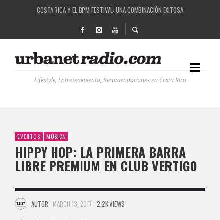
RUTAS NATURBANAS: EL PROYECTO QUE ESTÁ TRANSFORMANDO LA CALIDAD DE VIDA 
LA HISTORIA DETRÁS DE LA MÚSICA ELECTRÓNICA: BBC RADIOPHONIC WORKSHOP
RECORDANDO LA EXPERIENCIA BPM: UN REVIEW DE LA PRIMERA EDICIÓN QUE TRAJO EL
Lifestyle, Entretenimiento, Recomendaciones en Costa Rica
EVENTOS
MÚSICA
HIPPY HOP: LA PRIMERA BARRA
LIBRE PREMIUM EN CLUB VERTIGO
AUTOR
MARCH 13, 2017
2.2K VIEWS