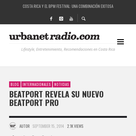
COSTA RICA Y EL BPM FESTIVAL: UNA COMBINACIÓN EXITOSA
RUTAS NATURBANAS: EL PROYECTO QUE ESTÁ TRANSFORMANDO LA CALIDAD DE VIDA 
LA HISTORIA DETRÁS DE LA MÚSICA ELECTRÓNICA: BBC RADIOPHONIC WORKSHOP
RECORDANDO LA EXPERIENCIA BPM: UN REVIEW DE LA PRIMERA EDICIÓN QUE TRAJO EL
Lifestyle, Entretenimiento, Recomendaciones en Costa Rica
BLOG
INTERNACIONALES
NOTICIAS
BEATPORT REVELA SU NUEVO
BEATPORT PRO
AUTOR
SEPTEMBER 15, 2014
2.1K VIEWS