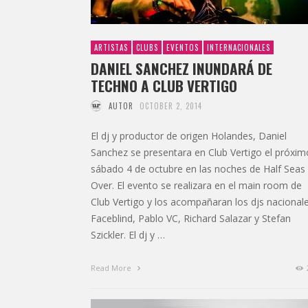
ARTISTAS
CLUBS
EVENTOS
INTERNACIONALES
DANIEL SANCHEZ INUNDARÁ DE
TECHNO A CLUB VERTIGO
AUTOR
OCTOBER 2, 2014
El dj y productor de origen Holandes, Daniel
Sanchez se presentara en Club Vertigo el próxim
sábado 4 de octubre en las noches de Half Seas
Over. El evento se realizara en el main room de
Club Vertigo y los acompañaran los djs nacional
Faceblind, Pablo VC, Richard Salazar y Stefan
Szickler. El dj y …
Read More