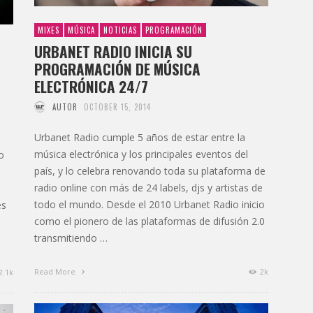
MIXES
MÚSICA
NOTICIAS
PROGRAMACIÓN
URBANET RADIO INICIA SU
PROGRAMACIÓN DE MÚSICA
ELECTRÓNICA 24/7
AUTOR
OCTOBER 15, 2014
Urbanet Radio cumple 5 años de estar entre la
música electrónica y los principales eventos del
o
país, y lo celebra renovando toda su plataforma de
radio online con más de 24 labels, djs y artistas de
todo el mundo. Desde el 2010 Urbanet Radio inicio
es
como el pionero de las plataformas de difusión 2.0
transmitiendo …
Read More
2k
2.1k