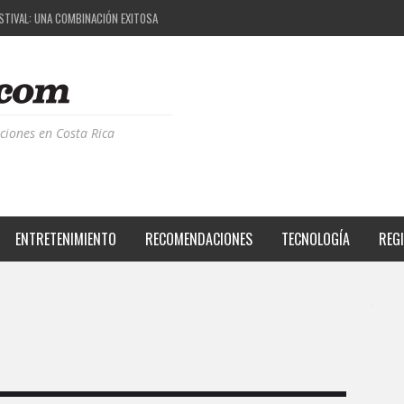
ESTIVAL: UNA COMBINACIÓN EXITOSA
PROYECTO QUE ESTÁ TRANSFORMANDO LA CALIDAD DE VIDA DEL TRANSEÚNTE TICO CON MO
 LA MÚSICA ELECTRÓNICA: BBC RADIOPHONIC WORKSHOP
CIA BPM: UN REVIEW DE LA PRIMERA EDICIÓN QUE TRAJO EL TALENTO DE MÁS DE 100 DJS A
ciones en Costa Rica
ENTRETENIMIENTO
RECOMENDACIONES
TECNOLOGÍA
REG