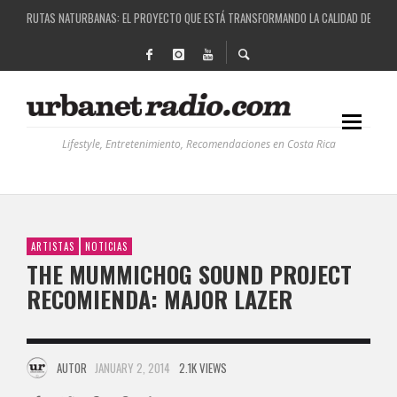
RUTAS NATURBANAS: EL PROYECTO QUE ESTÁ TRANSFORMANDO LA CALIDAD DE VIDA 
LA HISTORIA DETRÁS DE LA MÚSICA ELECTRÓNICA: BBC RADIOPHONIC WORKSHOP
RECORDANDO LA EXPERIENCIA BPM: UN REVIEW DE LA PRIMERA EDICIÓN QUE TRAJO EL
COSTA RICA Y EL BPM FESTIVAL: UNA COMBINACIÓN EXITOSA
Lifestyle, Entretenimiento, Recomendaciones en Costa Rica
ARTISTAS
NOTICIAS
THE MUMMICHOG SOUND PROJECT
RECOMIENDA: MAJOR LAZER
AUTOR
JANUARY 2, 2014
2.1K VIEWS