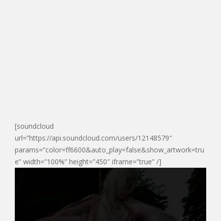
[soundcloud
url=”https://api.soundcloud.com/users/12148579″
params=”color=ff6600&auto_play=false&show_artwork=tru
e” width=”100%” height=”450″ iframe=”true” /]