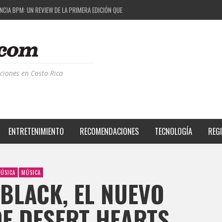
ESTIVAL: UNA COMBINACIÓN EXITOSA
PROYECTO QUE ESTÁ TRANSFORMANDO LA CALIDAD DE VIDA DEL TRANSEÚNTE TICO CON MO
 LA MÚSICA ELECTRÓNICA: BBC RADIOPHONIC WORKSHOP
CIA BPM: UN REVIEW DE LA PRIMERA EDICIÓN QUE TRAJO EL TALENTO DE MÁS DE 100 DJS A
ciones en Costa Rica
ENTRETENIMIENTO
RECOMENDACIONES
TECNOLOGÍA
REG
ÚSICA
MÚSICA
BLACK, EL NUEVO
DE DESERT HEARTS