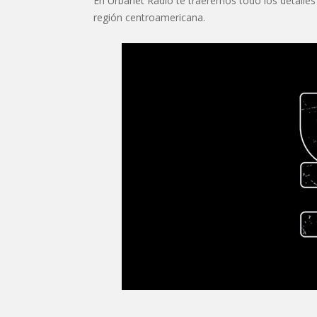
En Urbanet Radio te traeremos todo los detalles
región centroamericana.