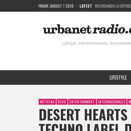
FRIDAY, AUGUST 7 2026
LATEST
COSTA RICA Y EL BPM F
RUTAS NATURBANAS: EL 
LA HISTORIA DETRÁS DE
RECORDANDO LA EXPERIEN
Lifestyle, Entretenimiento, Recomenda
LIFESTYLE
ARTISTAS
BLOG
ENTERTAINMENT
INTERNACIONALES
M
DESERT HEARTS 
TECHNO LABEL 