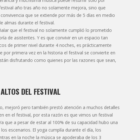
tolerancia y muchísima música puede resumir solo por
 festival año tras año no solamente mejora, sino que
 convivencia que se extiende por más de 5 días en medio
e almas durante el festival.
ñalar que el festival no solamente cumplió lo prometido
ía de asistentes. Y es que convivir en un espacio tan
cos de primer nivel durante 4 noches, es prácticamente
por primera vez en la historia el festival se convierte en
están disfrutando como quienes por las razones que sean,
ALTOS DEL FESTIVAL
io, mejoró pero también prestó atención a muchos detalles
en el festival, por esta razón es que vimos un festival
Ya que a pesar de estar al 100% de su capacidad hubo una
los escenarios. El yoga cumplía durante el día, los
ientras en la noche la música se apoderaba de los 3