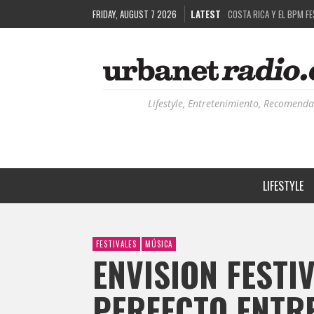
COSTA RICA Y EL BPM F
FRIDAY, AUGUST 7 2026
LATEST
RUTAS NATURBANAS: EL 
LA HISTORIA DETRÁS DE
RECORDANDO LA EXPERIEN
Lifestyle, Entretenimiento, Recomenda
LIFESTYLE
FESTIVALES
MÚSICA
ENVISION FESTI
PERFECTO ENTRE