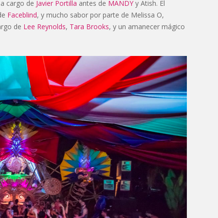
e a cargo de
Javier Portilla
antes de
MANDY
y Atish. El
 de
Faceblind
, y mucho sabor por parte de Melissa O,
cargo de
Lee Reynolds
,
Tara Brooks
, y un amanecer mágico