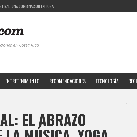
ESTIVAL: UNA COMBINACIÓN EXITOSA
PROYECTO QUE ESTÁ TRANSFORMANDO LA CALIDAD DE VIDA DEL TRANSEÚNTE TICO CON MO
 LA MÚSICA ELECTRÓNICA: BBC RADIOPHONIC WORKSHOP
CIA BPM: UN REVIEW DE LA PRIMERA EDICIÓN QUE TRAJO EL TALENTO DE MÁS DE 100 DJS A
ciones en Costa Rica
ENTRETENIMIENTO
RECOMENDACIONES
TECNOLOGÍA
REG
VAL: EL ABRAZO
 LA MÚSICA, YOGA