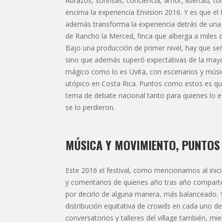
Abrazos, sonrisas, conciencia, amor, libertad, 
encima la experiencia Envision 2016. Y es que el
además transforma la experiencia detrás de una
de Rancho la Merced, finca que alberga a miles d
Bajo una producción de primer nivel, hay que se
sino que además superó expectativas de la mayor
mágico como lo es Uvita, con escenarios y músi
utópico en Costa Rica. Puntos como estos es que 
tema de debate nacional tanto para quienes lo 
se lo perdieron.
MÚSICA Y MOVIMIENTO, PUNTOS 
Este 2016 el festival, como mencionamos al inic
y comentarios de quienes año tras año comparten 
por decirlo de alguna manera, más balanceado. 
distribución equitativa de crowds en cada uno de 
conversatorios y talleres del village también, m