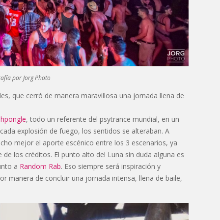
afía por Jorg Photo
des, que cerró de manera maravillosa una jornada llena de
Shpongle
, todo un referente del psytrance mundial, en un
cada explosión de fuego, los sentidos se alteraban. A
mucho mejor el aporte escénico entre los 3 escenarios, ya
 de los créditos. El punto alto del Luna sin duda alguna es
junto a
Random Rab
. Eso siempre será inspiración y
r manera de concluir una jornada intensa, llena de baile,