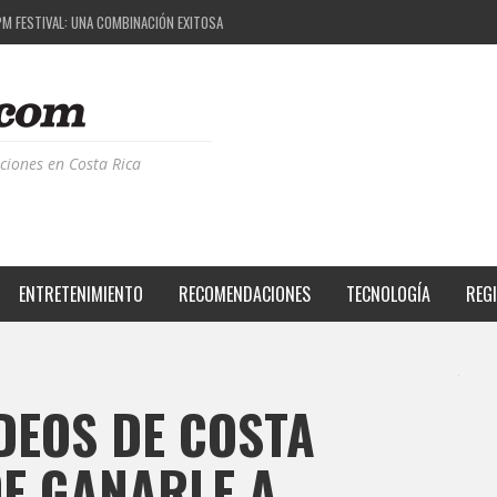
PM FESTIVAL: UNA COMBINACIÓN EXITOSA
: EL PROYECTO QUE ESTÁ TRANSFORMANDO LA CALIDAD DE VIDA DEL TRANSEÚNTE TICO CO
ÁS DE LA MÚSICA ELECTRÓNICA: BBC RADIOPHONIC WORKSHOP
ERIENCIA BPM: UN REVIEW DE LA PRIMERA EDICIÓN QUE TRAJO EL TALENTO DE MÁS DE 100 
ciones en Costa Rica
ENTRETENIMIENTO
RECOMENDACIONES
TECNOLOGÍA
REG
DEOS DE COSTA
DE GANARLE A