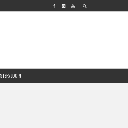
N MOVILIDAD Y PAISAJISMO
DJS A COSTA RICA
ISTER/LOGIN