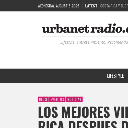
COSTA RICA Y EL B
WEDNESDAY, AUGUST 5 2026
LATEST
RUTAS NATURBANAS
LA HISTORIA DETR
RECORDANDO LA EXP
Lifestyle, Entretenimiento, Recomenda
LIFESTYLE
BLOG
EVENTOS
NOTICIAS
LOS MEJORES VI
RICA DESPUES 