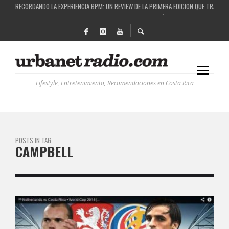
RECORDANDO LA EXPERIENCIA BPM: UN REVIEW DE LA PRIMERA EDICIÓN QUE TRAJO EL
COSTA RICA Y EL BPM FESTIVAL: UNA COMBINACIÓN EXITOSA
RUTAS NATURBANAS: EL PROYECTO QUE ESTÁ TRANSFORMANDO LA CALIDAD DE VIDA 
LA HISTORIA DETRÁS DE LA MÚSICA ELECTRÓNICA: BBC RADIOPHONIC WORKSHOP
Lifestyle, Entretenimiento, Recomendaciones en Costa Rica
POSTS IN TAG
CAMPBELL