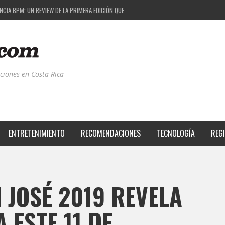
ESTIVAL: UNA COMBINACIÓN EXITOSA
PROYECTO QUE ESTÁ TRANSFORMANDO LA CALIDAD DE VIDA DEL TRANSEÚNTE TICO CON MO
 LA MÚSICA ELECTRÓNICA: BBC RADIOPHONIC WORKSHOP
CIA BPM: UN REVIEW DE LA PRIMERA EDICIÓN QUE TRAJO EL TALENTO DE MÁS DE 100 DJS A
ciones en Costa Rica
ENTRETENIMIENTO
RECOMENDACIONES
TECNOLOGÍA
REG
 JOSÉ 2019 REVELA
 ESTE 11 DE