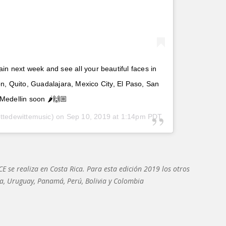
ain next week and see all your beautiful faces in
on, Quito, Guadalajara, Mexico City, El Paso, San
Medellin soon 🌶🙌🏼
ttedewittemusic) on
Sep 10, 2019 at 1:14pm PDT
CE se realiza en Costa Rica. Para esta edición 2019 los otros
na, Uruguay, Panamá, Perú, Bolivia y Colombia