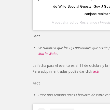
de Witte Special Guests: Guy J Gu
sanjose.resista
A post shared by
Resistance
(@resi
Fact
Se rumorea que los Djs nacionales que serán p
María
Wabe
.
La fecha para el evento es el 11 de octubre y la
Para adquirir entradas podés dar click
acá
.
Fact
Hace una semana atrás Charlotte de Witte conf