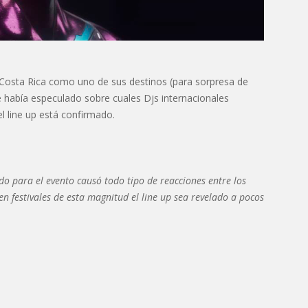
 Costa Rica como uno de sus destinos (para sorpresa de
e había especulado sobre cuales Djs internacionales
el line up está confirmado.
o para el evento causó todo tipo de reacciones entre los
n festivales de esta magnitud el line up sea revelado a pocos