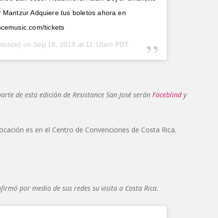
y Mantzur Adquiere tus boletos ahora en
ncemusic.com/tickets
stance) on
Sep 18, 2019 at 11:18am PDT
arte de esta edición de Resistance San José serán
Faceblind
y
 locación es en el Centro de Convenciones de Costa Rica
.
irmó por medio de sus redes su visita a Costa Rica.