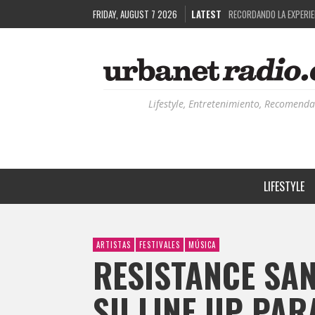
FRIDAY, AUGUST 7 2026
LATEST
COSTA RICA Y EL BPM F
RUTAS NATURBANAS: EL 
LA HISTORIA DETRÁS DE
RECORDANDO LA EXPERIEN
Lifestyle, Entretenimiento, Recomenda
LIFESTYLE
ARTISTAS
FESTIVALES
MÚSICA
RESISTANCE SAN
SU LINE UP PARA