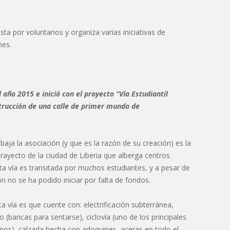
ta por voluntarios y organiza varias iniciativas de
nes.
 año 2015 e inició con el proyecto “Vía Estudiantil
strucción de una calle de primer mundo de
aja la asociación (y que es la razón de su creación) es la
 trayecto de la ciudad de Liberia que alberga centros
sta vía es transitada por muchos estudiantes, y a pesar de
n no se ha podido iniciar por falta de fondos.
a vía es que cuente con: electrificación subterránea,
 (bancas para sentarse), ciclovía (uno de los principales
anos), calzada hecha con adoquines, aceras en todo el