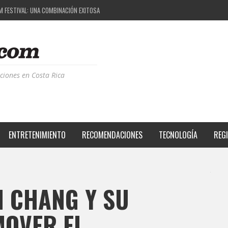
M FESTIVAL: UNA COMBINACIÓN EXITOSA
 EL PROYECTO QUE ESTÁ TRANSFORMANDO LA CALIDAD DE VIDA DEL TRANSEÚNTE TICO CON
S DE LA MÚSICA ELECTRÓNICA: BBC RADIOPHONIC WORKSHOP
RIENCIA BPM: UN REVIEW DE LA PRIMERA EDICIÓN QUE TRAJO EL TALENTO DE MÁS DE 100 D
ciones en Costa Rica
ENTRETENIMIENTO
RECOMENDACIONES
TECNOLOGÍA
REG
N CHANG Y SU
MOVER EL