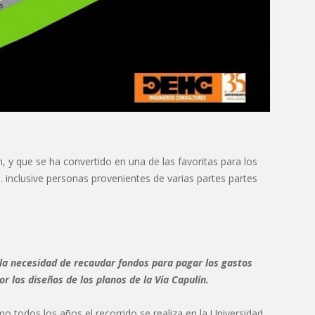
, y que se ha convertido en una de las favoritas para los
”… inclusive personas provenientes de varias partes partes
a la necesidad de recaudar fondos para pagar los gastos
r los diseños de los planos de la Vía Capulín.
o todos los años el recorrido se realiza en la Universidad