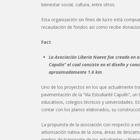
bienestar social, cultura, entre otros.
Esta organización sin fines de lucro está compues
recaudación de fondos así como recibe donacio
Fact
La Asociación Liberia Nueva fue creada en el
Capulín” el cual consiste en el diseño y con
aproximadamente 1.6 km
.
Uno de los proyectos en los que actualmente trab
pavimentación de la “Vía Estudiantil Capulín”, un
educativos, colegios técnicos y universidades. E
contar con los planos elaborados, su construcció
La propuesta de la asociación con respecto a est
arborización nativa de la zona, áreas de descanso
medios de transporte de los estudiantes y liberi