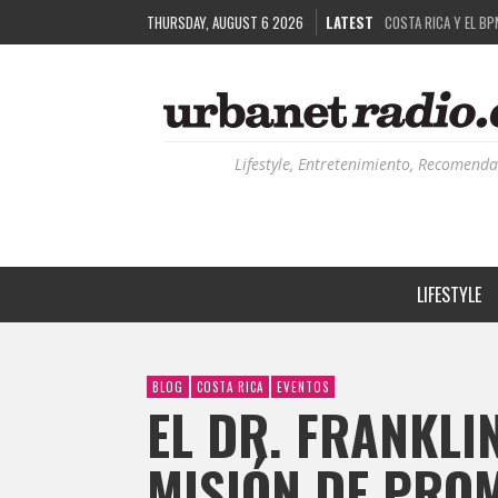
THURSDAY, AUGUST 6 2026
LATEST
COSTA RICA Y EL BP
RUTAS NATURBANAS:
LA HISTORIA DETRÁ
RECORDANDO LA EXPE
Lifestyle, Entretenimiento, Recomenda
LIFESTYLE
BLOG
COSTA RICA
EVENTOS
EL DR. FRANKLI
MISIÓN DE PRO