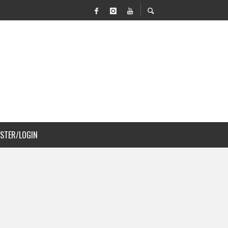
 MOVILIDAD Y PAISAJISMO
JS A COSTA RICA
ISTER/LOGIN