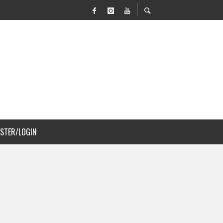
 MOVILIDAD Y PAISAJISMO
JS A COSTA RICA
ISTER/LOGIN