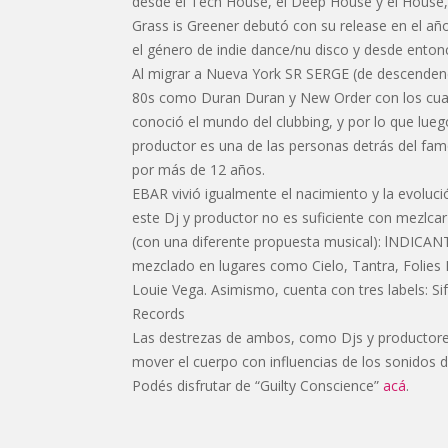
desde el Tech House, el Deep House y el House,
Grass is Greener debutó con su release en el año
el género de indie dance/nu disco y desde enton
Al migrar a Nueva York SR SERGE (de descendenci
80s como Duran Duran y New Order con los cual
conoció el mundo del clubbing, y por lo que lueg
productor es una de las personas detrás del fam
por más de 12 años.
EBAR vivió igualmente el nacimiento y la evoluc
este Dj y productor no es suficiente con mezl
(con una diferente propuesta musical): lNDICANT
mezclado en lugares como Cielo, Tantra, Folies
Louie Vega. Asimismo, cuenta con tres labels: Si
Records
Las destrezas de ambos, como Djs y productores
mover el cuerpo con influencias de los sonidos d
Podés disfrutar de “Guilty Conscience”
acá
.