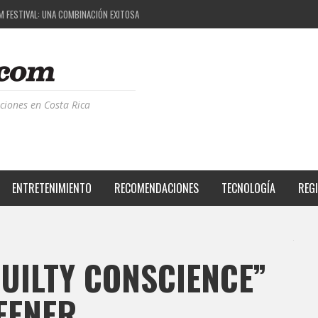
M FESTIVAL: UNA COMBINACIÓN EXITOSA
 EL PROYECTO QUE ESTÁ TRANSFORMANDO LA CALIDAD DE VIDA DEL TRANSEÚNTE TICO CON
S DE LA MÚSICA ELECTRÓNICA: BBC RADIOPHONIC WORKSHOP
RIENCIA BPM: UN REVIEW DE LA PRIMERA EDICIÓN QUE TRAJO EL TALENTO DE MÁS DE 100 D
ciones en Costa Rica
ENTRETENIMIENTO
RECOMENDACIONES
TECNOLOGÍA
REG
UILTY CONSCIENCE”
EENER