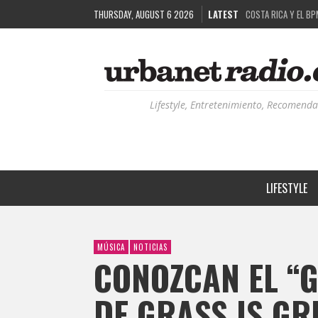
COSTA RICA Y EL BP
THURSDAY, AUGUST 6 2026
LATEST
RUTAS NATURBANAS:
LA HISTORIA DETRÁ
RECORDANDO LA EXPE
Lifestyle, Entretenimiento, Recomenda
LIFESTYLE
MÚSICA
NOTICIAS
CONOZCAN EL “G
DE GRASS IS GR