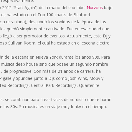
 respectivamente.
 2012 “Start Again”, de la mano del sub-label
Nurvous
bajo
ces ha estado en el Top 100 charts de Beatport.
a ucraniana), descubrió los sonidos de la época de los
es quedó simplemente cautivado. Fue en esa ciudad que
o llegó a ser promotor de eventos. Actualmente, este Dj y
oso Sullivan Room, el cuál ha estado en el escena electro
ión de la escena en Nueva York durante los años 90s. Para
car música deep house sino que posee un segundo nombre
, de progressive. Con más de 21 años de carrera, ha
 Pigalle y Spundae junto a Djs como Josh Wink, Moby y
fted Recordings, Central Park Recordings, Quarterlife
, se combinan para crear tracks de nu-disco que te harán
e los 80s. Su música es un viaje muy funky en el tiempo.