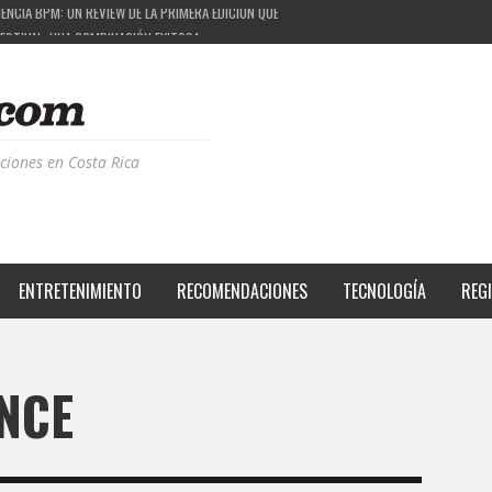
FESTIVAL: UNA COMBINACIÓN EXITOSA
 PROYECTO QUE ESTÁ TRANSFORMANDO LA CALIDAD DE VIDA DEL TRANSEÚNTE TICO CON M
DE LA MÚSICA ELECTRÓNICA: BBC RADIOPHONIC WORKSHOP
ciones en Costa Rica
ENTRETENIMIENTO
RECOMENDACIONES
TECNOLOGÍA
REG
NCE