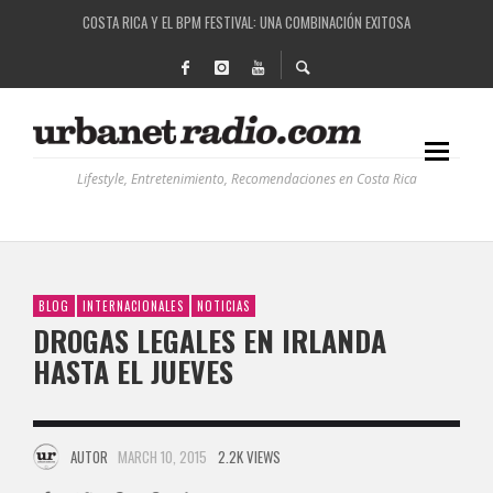
COSTA RICA Y EL BPM FESTIVAL: UNA COMBINACIÓN EXITOSA
RUTAS NATURBANAS: EL PROYECTO QUE ESTÁ TRANSFORMANDO LA CALIDAD DE VIDA 
LA HISTORIA DETRÁS DE LA MÚSICA ELECTRÓNICA: BBC RADIOPHONIC WORKSHOP
RECORDANDO LA EXPERIENCIA BPM: UN REVIEW DE LA PRIMERA EDICIÓN QUE TRAJO EL
Lifestyle, Entretenimiento, Recomendaciones en Costa Rica
BLOG
INTERNACIONALES
NOTICIAS
DROGAS LEGALES EN IRLANDA
HASTA EL JUEVES
AUTOR
MARCH 10, 2015
2.2K VIEWS