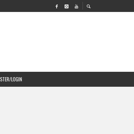
 MOVILIDAD Y PAISAJISMO
JS A COSTA RICA
ISTER/LOGIN