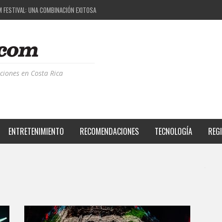
M FESTIVAL: UNA COMBINACIÓN EXITOSA
 EL PROYECTO QUE ESTÁ TRANSFORMANDO LA CALIDAD DE VIDA DEL TRANSEÚNTE TICO CON
S DE LA MÚSICA ELECTRÓNICA: BBC RADIOPHONIC WORKSHOP
RIENCIA BPM: UN REVIEW DE LA PRIMERA EDICIÓN QUE TRAJO EL TALENTO DE MÁS DE 100 D
ciones en Costa Rica
ENTRETENIMIENTO
RECOMENDACIONES
TECNOLOGÍA
REG