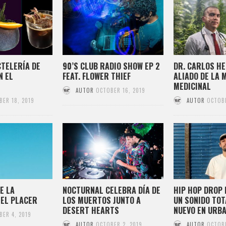
TELERÍA DE
90’S CLUB RADIO SHOW EP 2
DR. CARLOS HE
N EL
FEAT. FLOWER THIEF
ALIADO DE LA
MEDICINAL
AUTOR
OCTOBER 16, 2019
BER 18, 2019
AUTOR
OCTOBE
E LA
NOCTURNAL CELEBRA DÍA DE
HIP HOP DROP 
 EL PLACER
LOS MUERTOS JUNTO A
UN SONIDO TO
DESERT HEARTS
NUEVO EN URB
BER 4, 2019
AUTOR
OCTOBER 2, 2019
AUTOR
OCTOBE