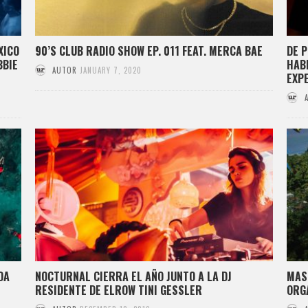
XICO
90’S CLUB RADIO SHOW EP. 011 FEAT. MERCA BAE
DE 
BBIE
HAB
AUTOR
JANUARY 7, 2020
EXP
DA
NOCTURNAL CIERRA EL AÑO JUNTO A LA DJ
MAS
RESIDENTE DE ELROW TINI GESSLER
ORG