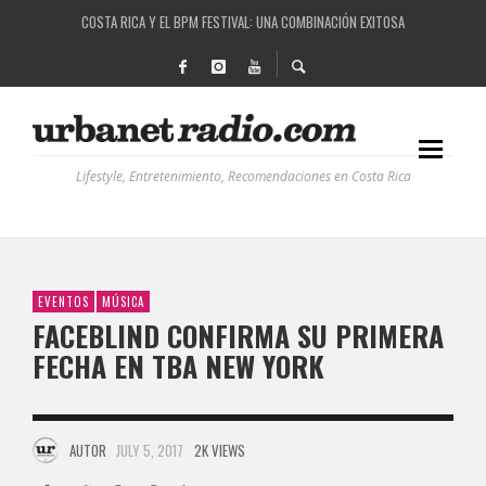
COSTA RICA Y EL BPM FESTIVAL: UNA COMBINACIÓN EXITOSA
RUTAS NATURBANAS: EL PROYECTO QUE ESTÁ TRANSFORMANDO LA CALIDAD DE VIDA 
LA HISTORIA DETRÁS DE LA MÚSICA ELECTRÓNICA: BBC RADIOPHONIC WORKSHOP
RECORDANDO LA EXPERIENCIA BPM: UN REVIEW DE LA PRIMERA EDICIÓN QUE TRAJO EL
Lifestyle, Entretenimiento, Recomendaciones en Costa Rica
EVENTOS
MÚSICA
FACEBLIND CONFIRMA SU PRIMERA
FECHA EN TBA NEW YORK
AUTOR
JULY 5, 2017
2K VIEWS