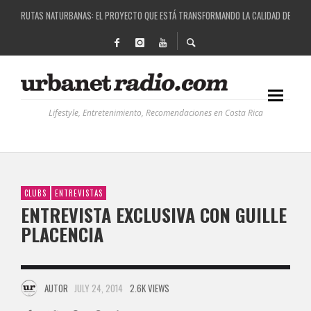
RUTAS NATURBANAS: EL PROYECTO QUE ESTÁ TRANSFORMANDO LA CALIDAD DE VIDA 
LA HISTORIA DETRÁS DE LA MÚSICA ELECTRÓNICA: BBC RADIOPHONIC WORKSHOP
RECORDANDO LA EXPERIENCIA BPM: UN REVIEW DE LA PRIMERA EDICIÓN QUE TRAJO EL
COSTA RICA Y EL BPM FESTIVAL: UNA COMBINACIÓN EXITOSA
Lifestyle, Entretenimiento, Recomendaciones en Costa Rica
CLUBS
ENTREVISTAS
ENTREVISTA EXCLUSIVA CON GUILLE
PLACENCIA
AUTOR
JULY 24, 2014
2.6K VIEWS