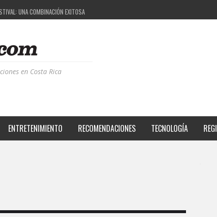
ESTIVAL: UNA COMBINACIÓN EXITOSA
PROYECTO QUE ESTÁ TRANSFORMANDO LA CALIDAD DE VIDA DEL TRANSEÚNTE TICO CON MO
 LA MÚSICA ELECTRÓNICA: BBC RADIOPHONIC WORKSHOP
CIA BPM: UN REVIEW DE LA PRIMERA EDICIÓN QUE TRAJO EL TALENTO DE MÁS DE 100 DJS A
ciones en Costa Rica
ENTRETENIMIENTO
RECOMENDACIONES
TECNOLOGÍA
REG