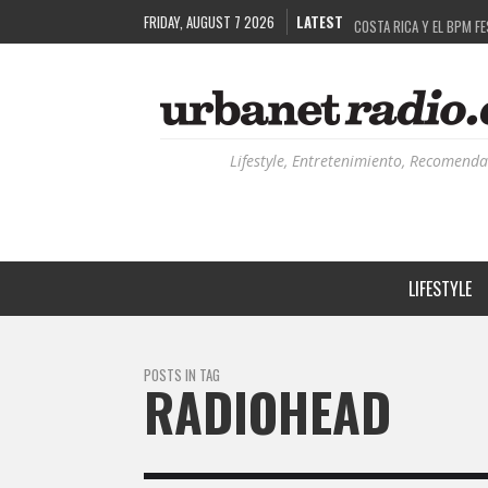
FRIDAY, AUGUST 7 2026
LATEST
COSTA RICA Y EL BPM F
RUTAS NATURBANAS: EL 
LA HISTORIA DETRÁS DE
RECORDANDO LA EXPERIEN
Lifestyle, Entretenimiento, Recomenda
LIFESTYLE
POSTS IN TAG
RADIOHEAD