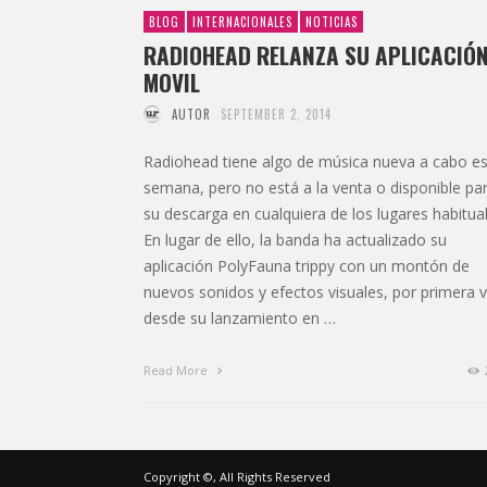
BLOG
INTERNACIONALES
NOTICIAS
RADIOHEAD RELANZA SU APLICACIÓ
MOVIL
AUTOR
SEPTEMBER 2, 2014
Radiohead tiene algo de música nueva a cabo e
semana, pero no está a la venta o disponible pa
su descarga en cualquiera de los lugares habitual
En lugar de ello, la banda ha actualizado su
aplicación PolyFauna trippy con un montón de
nuevos sonidos y efectos visuales, por primera 
desde su lanzamiento en …
Read More
Copyright ©, All Rights Reserved