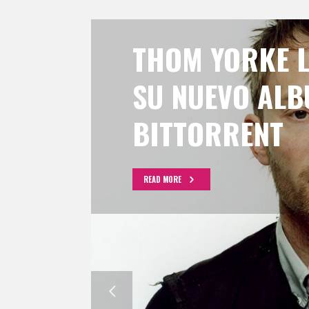
THOM YORKE 
SU NUEVO ALB
BITTORRENT
READ MORE