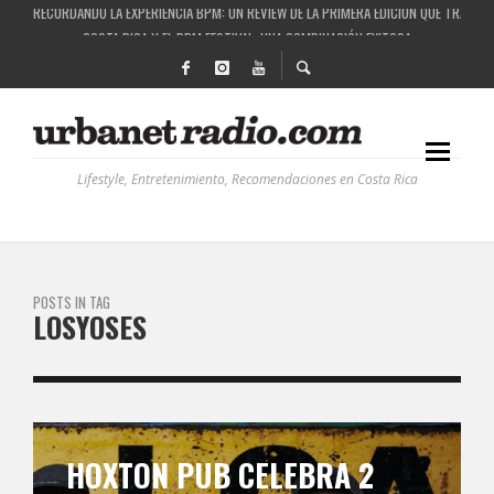
COSTA RICA Y EL BPM FESTIVAL: UNA COMBINACIÓN EXITOSA
RUTAS NATURBANAS: EL PROYECTO QUE ESTÁ TRANSFORMANDO LA CALIDAD DE VIDA 
LA HISTORIA DETRÁS DE LA MÚSICA ELECTRÓNICA: BBC RADIOPHONIC WORKSHOP
Lifestyle, Entretenimiento, Recomendaciones en Costa Rica
POSTS IN TAG
LOSYOSES
HOXTON PUB CELEBRA 2