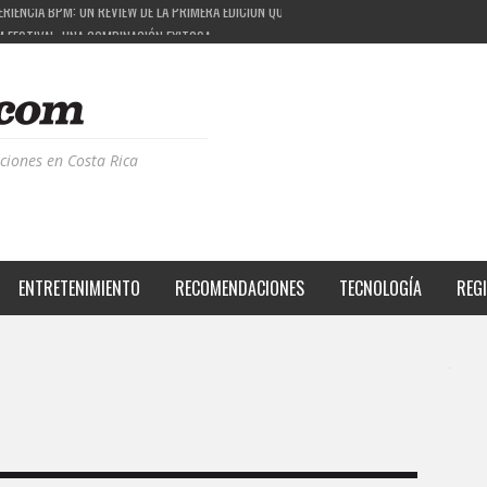
M FESTIVAL: UNA COMBINACIÓN EXITOSA
 EL PROYECTO QUE ESTÁ TRANSFORMANDO LA CALIDAD DE VIDA DEL TRANSEÚNTE TICO CON
S DE LA MÚSICA ELECTRÓNICA: BBC RADIOPHONIC WORKSHOP
ciones en Costa Rica
ENTRETENIMIENTO
RECOMENDACIONES
TECNOLOGÍA
REG