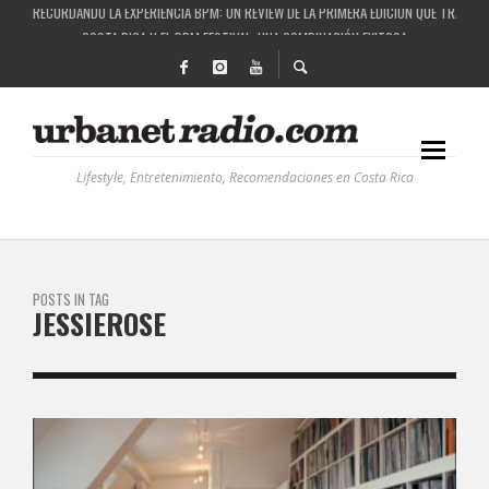
RECORDANDO LA EXPERIENCIA BPM: UN REVIEW DE LA PRIMERA EDICIÓN QUE TRAJO EL
COSTA RICA Y EL BPM FESTIVAL: UNA COMBINACIÓN EXITOSA
RUTAS NATURBANAS: EL PROYECTO QUE ESTÁ TRANSFORMANDO LA CALIDAD DE VIDA 
LA HISTORIA DETRÁS DE LA MÚSICA ELECTRÓNICA: BBC RADIOPHONIC WORKSHOP
Lifestyle, Entretenimiento, Recomendaciones en Costa Rica
POSTS IN TAG
JESSIEROSE