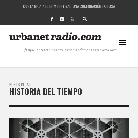
COSTA RICA Y EL BPM FESTIVAL: UNA COMBINACIÓN EXITOSA
RUTAS NATURBANAS: EL PROYECTO QUE ESTÁ TRANSFORMANDO LA CALIDAD DE VIDA 
LA HISTORIA DETRÁS DE LA MÚSICA ELECTRÓNICA: BBC RADIOPHONIC WORKSHOP
RECORDANDO LA EXPERIENCIA BPM: UN REVIEW DE LA PRIMERA EDICIÓN QUE TRAJO EL
Lifestyle, Entretenimiento, Recomendaciones en Costa Rica
POSTS IN TAG
HISTORIA DEL TIEMPO