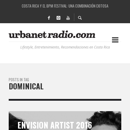
COSTA RICA Y EL BPM FESTIVAL: UNA COMBINACIÓN EXITOSA
RUTAS NATURBANAS: EL PROYECTO QUE ESTÁ TRANSFORMANDO LA CALIDAD DE VIDA 
LA HISTORIA DETRÁS DE LA MÚSICA ELECTRÓNICA: BBC RADIOPHONIC WORKSHOP
RECORDANDO LA EXPERIENCIA BPM: UN REVIEW DE LA PRIMERA EDICIÓN QUE TRAJO EL
Lifestyle, Entretenimiento, Recomendaciones en Costa Rica
POSTS IN TAG
DOMINICAL
ENVISION ARTIST 2016