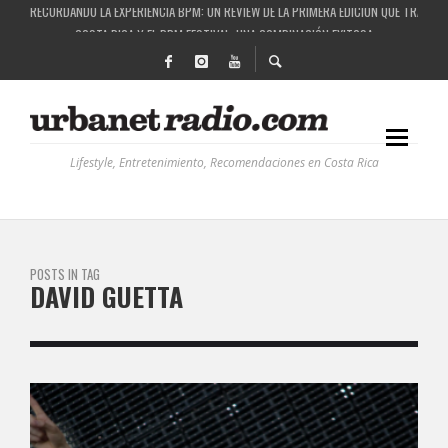
RECORDANDO LA EXPERIENCIA BPM: UN REVIEW DE LA PRIMERA EDICIÓN QUE TRAJO EL
COSTA RICA Y EL BPM FESTIVAL: UNA COMBINACIÓN EXITOSA
RUTAS NATURBANAS: EL PROYECTO QUE ESTÁ TRANSFORMANDO LA CALIDAD DE VIDA 
LA HISTORIA DETRÁS DE LA MÚSICA ELECTRÓNICA: BBC RADIOPHONIC WORKSHOP
Lifestyle, Entretenimiento, Recomendaciones en Costa Rica
POSTS IN TAG
DAVID GUETTA