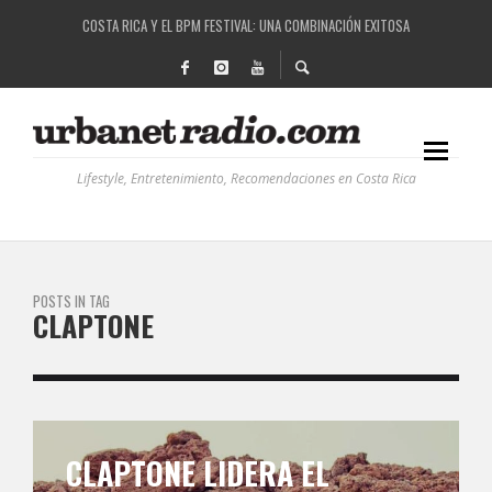
COSTA RICA Y EL BPM FESTIVAL: UNA COMBINACIÓN EXITOSA
RUTAS NATURBANAS: EL PROYECTO QUE ESTÁ TRANSFORMANDO LA CALIDAD DE VIDA 
LA HISTORIA DETRÁS DE LA MÚSICA ELECTRÓNICA: BBC RADIOPHONIC WORKSHOP
RECORDANDO LA EXPERIENCIA BPM: UN REVIEW DE LA PRIMERA EDICIÓN QUE TRAJO EL
Lifestyle, Entretenimiento, Recomendaciones en Costa Rica
POSTS IN TAG
CLAPTONE
CLAPTONE LIDERA EL