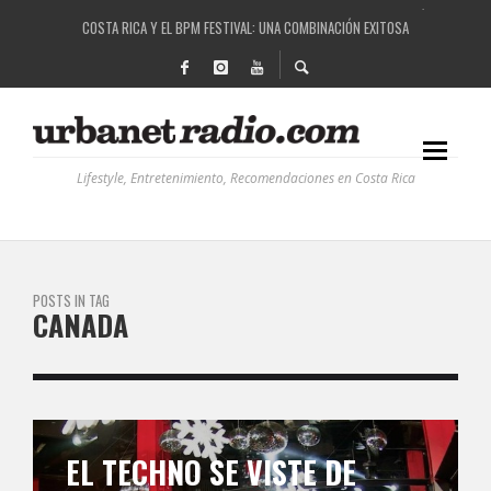
COSTA RICA Y EL BPM FESTIVAL: UNA COMBINACIÓN EXITOSA
RUTAS NATURBANAS: EL PROYECTO QUE ESTÁ TRANSFORMANDO LA CALIDAD DE VIDA 
LA HISTORIA DETRÁS DE LA MÚSICA ELECTRÓNICA: BBC RADIOPHONIC WORKSHOP
RECORDANDO LA EXPERIENCIA BPM: UN REVIEW DE LA PRIMERA EDICIÓN QUE TRAJO EL
Lifestyle, Entretenimiento, Recomendaciones en Costa Rica
POSTS IN TAG
CANADA
EL TECHNO SE VISTE DE