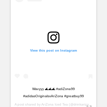
View this post on Instagram
Wavyyy 🌊🌊🌊 #adiZona99
#adidasOriginalsxAriZona #greatbuy99
A post shared by
AriZona Iced Tea
(@drinkarizona) on
Jul 