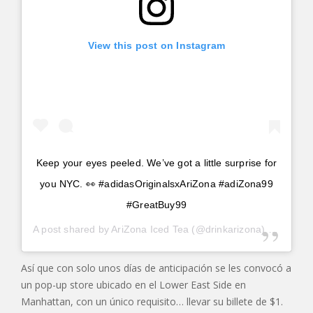
View this post on Instagram
Keep your eyes peeled. We’ve got a little surprise for
you NYC. 👀 #adidasOriginalsxAriZona #adiZona99
#GreatBuy99
A post shared by
AriZona Iced Tea
(@drinkarizona) on
Jul 15
Así que con solo unos días de anticipación se les convocó a
un pop-up store ubicado en el Lower East Side en
Manhattan, con un único requisito… llevar su billete de $1.