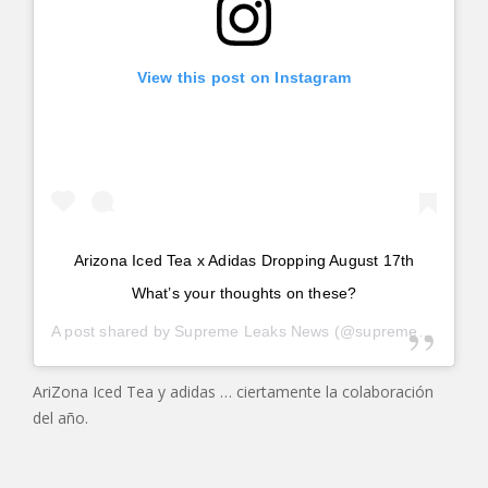
View this post on Instagram
Arizona Iced Tea x Adidas Dropping August 17th
What’s your thoughts on these?
A post shared by
Supreme Leaks News
(@supreme_leaks_news) on
AriZona Iced Tea y adidas … ciertamente la colaboración
del año.