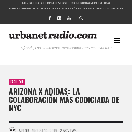
RUTAS NATURBANAS: EL PROYECTO QUE ESTÁ TRANSFORMANDO LA CALIDAD DE VIDA 
LA HISTORIA DETRÁS DE LA MÚSICA ELECTRÓNICA: BBC RADIOPHONIC WORKSHOP
RECORDANDO LA EXPERIENCIA BPM: UN REVIEW DE LA PRIMERA EDICIÓN QUE TRAJO EL
COSTA RICA Y EL BPM FESTIVAL: UNA COMBINACIÓN EXITOSA
Lifestyle, Entretenimiento, Recomendaciones en Costa Rica
FASHION
ARIZONA X ADIDAS: LA
COLABORACIÓN MÁS CODICIADA DE
NYC
AUTOR
AUGUST 13, 2019
2.5K VIEWS