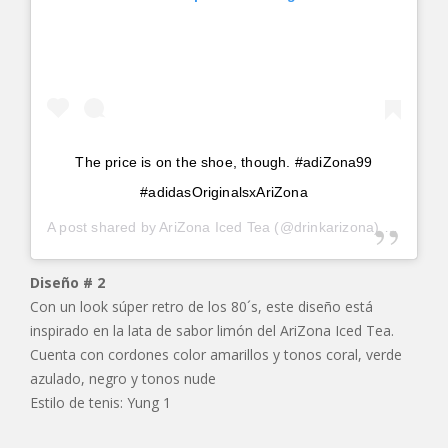
The price is on the shoe, though. #adiZona99
#adidasOriginalsxAriZona
A post shared by
AriZona Iced Tea
(@drinkarizona) on
Jul 13
Diseño # 2
Con un look súper retro de los 80´s, este diseño está
inspirado en la lata de sabor limón del AriZona Iced Tea.
Cuenta con cordones color amarillos y tonos coral, verde
azulado, negro y tonos nude
Estilo de tenis: Yung 1