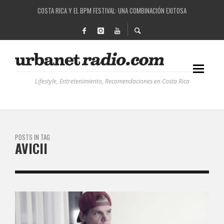
COSTA RICA Y EL BPM FESTIVAL: UNA COMBINACIÓN EXITOSA
RUTAS NATURBANAS: EL PROYECTO QUE ESTÁ TRANSFORMANDO LA CALIDAD DE VIDA 
LA HISTORIA DETRÁS DE LA MÚSICA ELECTRÓNICA: BBC RADIOPHONIC WORKSHOP
RECORDANDO LA EXPERIENCIA BPM: UN REVIEW DE LA PRIMERA EDICIÓN QUE TRAJO EL
Lifestyle, Entretenimiento, Recomendaciones en Costa Rica
POSTS IN TAG
AVICII