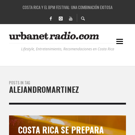
COSTA RICA Y EL BPM FESTIVAL: UNA COMBINACIÓN EXITOSA
RUTAS NATURBANAS: EL PROYECTO QUE ESTÁ TRANSFORMANDO LA CALIDAD DE VIDA 
LA HISTORIA DETRÁS DE LA MÚSICA ELECTRÓNICA: BBC RADIOPHONIC WORKSHOP
RECORDANDO LA EXPERIENCIA BPM: UN REVIEW DE LA PRIMERA EDICIÓN QUE TRAJO EL
Lifestyle, Entretenimiento, Recomendaciones en Costa Rica
POSTS IN TAG
ALEJANDROMARTINEZ
COSTA RICA SE PREPARA