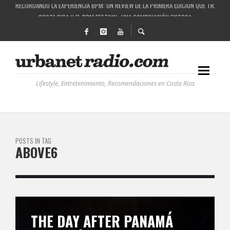
COSTA RICA Y EL BPM FESTIVAL: UNA COMBINACIÓN EXITOSA
RUTAS NATURBANAS: EL PROYECTO QUE ESTÁ TRANSFORMANDO LA CALIDAD DE VIDA 
LA HISTORIA DETRÁS DE LA MÚSICA ELECTRÓNICA: BBC RADIOPHONIC WORKSHOP
Lifestyle, Entretenimiento, Recomendaciones en Costa Rica
POSTS IN TAG
ABOVE6
THE DAY AFTER PANAMÁ