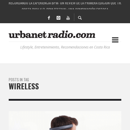
RECORDANDO LA EXPERIENCIA BPM: UN REVIEW DE LA PRIMERA EDICIÓN QUE TRAJO EL
COSTA RICA Y EL BPM FESTIVAL: UNA COMBINACIÓN EXITOSA
RUTAS NATURBANAS: EL PROYECTO QUE ESTÁ TRANSFORMANDO LA CALIDAD DE VIDA 
LA HISTORIA DETRÁS DE LA MÚSICA ELECTRÓNICA: BBC RADIOPHONIC WORKSHOP
Lifestyle, Entretenimiento, Recomendaciones en Costa Rica
POSTS IN TAG
WIRELESS