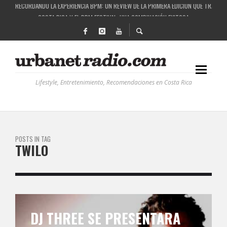
RECORDANDO LA EXPERIENCIA BPM: UN REVIEW DE LA PRIMERA EDICIÓN QUE TRAJO EL
COSTA RICA Y EL BPM FESTIVAL: UNA COMBINACIÓN EXITOSA
RUTAS NATURBANAS: EL PROYECTO QUE ESTÁ TRANSFORMANDO LA CALIDAD DE VIDA 
LA HISTORIA DETRÁS DE LA MÚSICA ELECTRÓNICA: BBC RADIOPHONIC WORKSHOP
Lifestyle, Entretenimiento, Recomendaciones en Costa Rica
POSTS IN TAG
TWILO
DJ THREE SE PRESENTARA