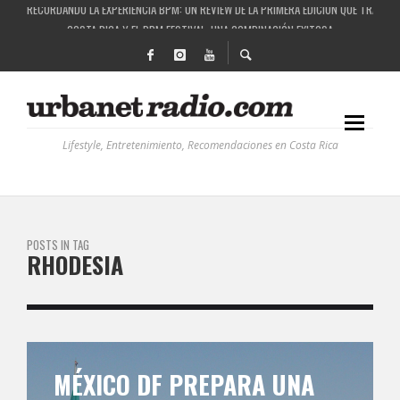
COSTA RICA Y EL BPM FESTIVAL: UNA COMBINACIÓN EXITOSA
RUTAS NATURBANAS: EL PROYECTO QUE ESTÁ TRANSFORMANDO LA CALIDAD DE VIDA 
LA HISTORIA DETRÁS DE LA MÚSICA ELECTRÓNICA: BBC RADIOPHONIC WORKSHOP
Lifestyle, Entretenimiento, Recomendaciones en Costa Rica
POSTS IN TAG
RHODESIA
MÉXICO DF PREPARA UNA