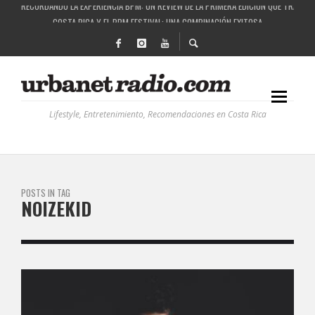
RECORDANDO LA EXPERIENCIA BPM: UN REVIEW DE LA PRIMERA EDICIÓN QUE TRAJO EL
COSTA RICA Y EL BPM FESTIVAL: UNA COMBINACIÓN EXITOSA
RUTAS NATURBANAS: EL PROYECTO QUE ESTÁ TRANSFORMANDO LA CALIDAD DE VIDA 
LA HISTORIA DETRÁS DE LA MÚSICA ELECTRÓNICA: BBC RADIOPHONIC WORKSHOP
Lifestyle, Entretenimiento, Recomendaciones en Costa Rica
POSTS IN TAG
NOIZEKID