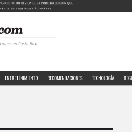
ESTIVAL: UNA COMBINACIÓN EXITOSA
PROYECTO QUE ESTÁ TRANSFORMANDO LA CALIDAD DE VIDA DEL TRANSEÚNTE TICO CON MO
 LA MÚSICA ELECTRÓNICA: BBC RADIOPHONIC WORKSHOP
ciones en Costa Rica
ENTRETENIMIENTO
RECOMENDACIONES
TECNOLOGÍA
REG