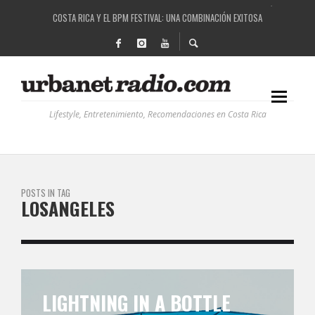
COSTA RICA Y EL BPM FESTIVAL: UNA COMBINACIÓN EXITOSA
RUTAS NATURBANAS: EL PROYECTO QUE ESTÁ TRANSFORMANDO LA CALIDAD DE VIDA 
LA HISTORIA DETRÁS DE LA MÚSICA ELECTRÓNICA: BBC RADIOPHONIC WORKSHOP
RECORDANDO LA EXPERIENCIA BPM: UN REVIEW DE LA PRIMERA EDICIÓN QUE TRAJO EL
Lifestyle, Entretenimiento, Recomendaciones en Costa Rica
POSTS IN TAG
LOSANGELES
LIGHTNING IN A BOTTLE