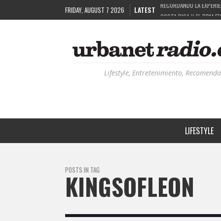
FRIDAY, AUGUST 7 2026
LATEST
COSTA RICA Y EL BPM F
RUTAS NATURBANAS: EL 
LA HISTORIA DETRÁS DE
RECORDANDO LA EXPERIEN
Lifestyle, Entretenimiento, Recomenda
LIFESTYLE
POSTS IN TAG
KINGSOFLEON