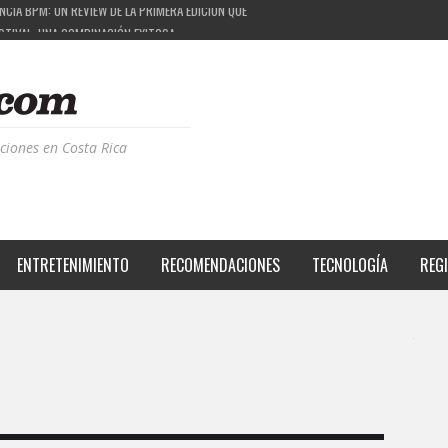
ESTIVAL: UNA COMBINACIÓN EXITOSA
PROYECTO QUE ESTÁ TRANSFORMANDO LA CALIDAD DE VIDA DEL TRANSEÚNTE TICO CON MO
 LA MÚSICA ELECTRÓNICA: BBC RADIOPHONIC WORKSHOP
CIA BPM: UN REVIEW DE LA PRIMERA EDICIÓN QUE TRAJO EL TALENTO DE MÁS DE 100 DJS A
ciones en Costa Rica
ENTRETENIMIENTO
RECOMENDACIONES
TECNOLOGÍA
REG