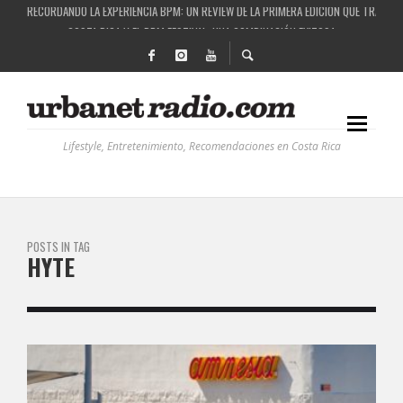
RECORDANDO LA EXPERIENCIA BPM: UN REVIEW DE LA PRIMERA EDICIÓN QUE TRAJO EL
COSTA RICA Y EL BPM FESTIVAL: UNA COMBINACIÓN EXITOSA
RUTAS NATURBANAS: EL PROYECTO QUE ESTÁ TRANSFORMANDO LA CALIDAD DE VIDA 
LA HISTORIA DETRÁS DE LA MÚSICA ELECTRÓNICA: BBC RADIOPHONIC WORKSHOP
Lifestyle, Entretenimiento, Recomendaciones en Costa Rica
POSTS IN TAG
HYTE