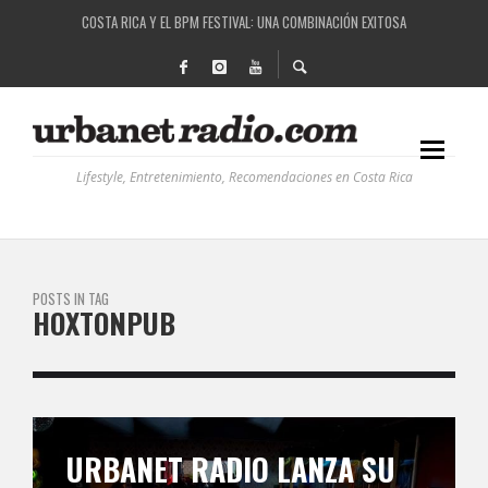
COSTA RICA Y EL BPM FESTIVAL: UNA COMBINACIÓN EXITOSA
RUTAS NATURBANAS: EL PROYECTO QUE ESTÁ TRANSFORMANDO LA CALIDAD DE VIDA 
LA HISTORIA DETRÁS DE LA MÚSICA ELECTRÓNICA: BBC RADIOPHONIC WORKSHOP
RECORDANDO LA EXPERIENCIA BPM: UN REVIEW DE LA PRIMERA EDICIÓN QUE TRAJO EL
Lifestyle, Entretenimiento, Recomendaciones en Costa Rica
POSTS IN TAG
HOXTONPUB
URBANET RADIO LANZA SU