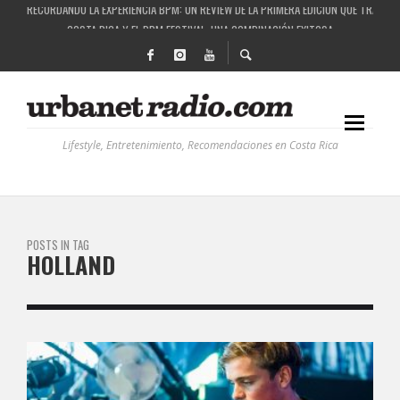
RECORDANDO LA EXPERIENCIA BPM: UN REVIEW DE LA PRIMERA EDICIÓN QUE TRAJO EL
COSTA RICA Y EL BPM FESTIVAL: UNA COMBINACIÓN EXITOSA
RUTAS NATURBANAS: EL PROYECTO QUE ESTÁ TRANSFORMANDO LA CALIDAD DE VIDA 
LA HISTORIA DETRÁS DE LA MÚSICA ELECTRÓNICA: BBC RADIOPHONIC WORKSHOP
Lifestyle, Entretenimiento, Recomendaciones en Costa Rica
POSTS IN TAG
HOLLAND