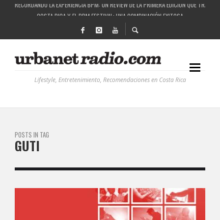
RECORDANDO LA EXPERIENCIA BPM: UN REVIEW DE LA PRIMERA EDICIÓN QUE TRAJO EL
COSTA RICA Y EL BPM FESTIVAL: UNA COMBINACIÓN EXITOSA
RUTAS NATURBANAS: EL PROYECTO QUE ESTÁ TRANSFORMANDO LA CALIDAD DE VIDA 
LA HISTORIA DETRÁS DE LA MÚSICA ELECTRÓNICA: BBC RADIOPHONIC WORKSHOP
Lifestyle, Entretenimiento, Recomendaciones en Costa Rica
POSTS IN TAG
GUTI