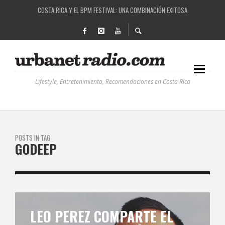
COSTA RICA Y EL BPM FESTIVAL: UNA COMBINACIÓN EXITOSA
RUTAS NATURBANAS: EL PROYECTO QUE ESTÁ TRANSFORMANDO LA CALIDAD DE VIDA 
LA HISTORIA DETRÁS DE LA MÚSICA ELECTRÓNICA: BBC RADIOPHONIC WORKSHOP
RECORDANDO LA EXPERIENCIA BPM: UN REVIEW DE LA PRIMERA EDICIÓN QUE TRAJO EL
Lifestyle, Entretenimiento, Recomendaciones en Costa Rica
POSTS IN TAG
GODEEP
LEO PEREZ COMPARTE EL