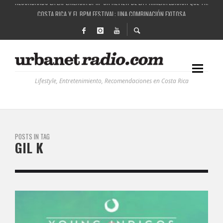
COSTA RICA Y EL BPM FESTIVAL: UNA COMBINACIÓN EXITOSA
RUTAS NATURBANAS: EL PROYECTO QUE ESTÁ TRANSFORMANDO LA CALIDAD DE VIDA 
LA HISTORIA DETRÁS DE LA MÚSICA ELECTRÓNICA: BBC RADIOPHONIC WORKSHOP
Lifestyle, Entretenimiento, Recomendaciones en Costa Rica
POSTS IN TAG
GIL K