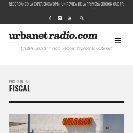
RECORDANDO LA EXPERIENCIA BPM: UN REVIEW DE LA PRIMERA EDICIÓN QUE TRAJO EL
COSTA RICA Y EL BPM FESTIVAL: UNA COMBINACIÓN EXITOSA
RUTAS NATURBANAS: EL PROYECTO QUE ESTÁ TRANSFORMANDO LA CALIDAD DE VIDA 
LA HISTORIA DETRÁS DE LA MÚSICA ELECTRÓNICA: BBC RADIOPHONIC WORKSHOP
Lifestyle, Entretenimiento, Recomendaciones en Costa Rica
POSTS IN TAG
FISCAL