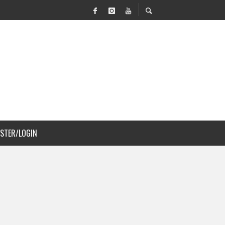
 MOVILIDAD Y PAISAJISMO
JS A COSTA RICA
ISTER/LOGIN