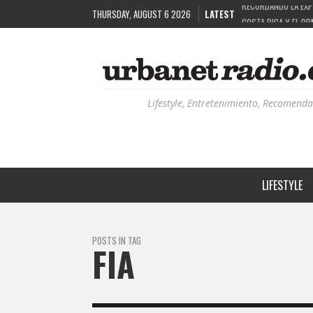
THURSDAY, AUGUST 6 2026
LATEST
COSTA RICA Y EL BP
RUTAS NATURBANAS:
LA HISTORIA DETRÁ
RECORDANDO LA EXPE
Lifestyle, Entretenimiento, Recomenda
LIFESTYLE
POSTS IN TAG
FIA