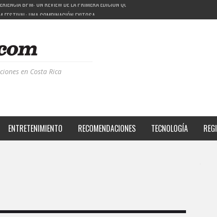
M FESTIVAL: UNA COMBINACIÓN EXITOSA
 EL PROYECTO QUE ESTÁ TRANSFORMANDO LA CALIDAD DE VIDA DEL TRANSEÚNTE TICO CON
S DE LA MÚSICA ELECTRÓNICA: BBC RADIOPHONIC WORKSHOP
RIENCIA BPM: UN REVIEW DE LA PRIMERA EDICIÓN QUE TRAJO EL TALENTO DE MÁS DE 100 D
ciones en Costa Rica
ENTRETENIMIENTO
RECOMENDACIONES
TECNOLOGÍA
REG