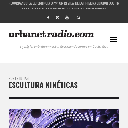
RECORDANDO LA EXPERIENCIA BPM: UN REVIEW DE LA PRIMERA EDICIÓN QUE TRAJO EL
COSTA RICA Y EL BPM FESTIVAL: UNA COMBINACIÓN EXITOSA
RUTAS NATURBANAS: EL PROYECTO QUE ESTÁ TRANSFORMANDO LA CALIDAD DE VIDA 
LA HISTORIA DETRÁS DE LA MÚSICA ELECTRÓNICA: BBC RADIOPHONIC WORKSHOP
Lifestyle, Entretenimiento, Recomendaciones en Costa Rica
POSTS IN TAG
ESCULTURA KINÉTICAS