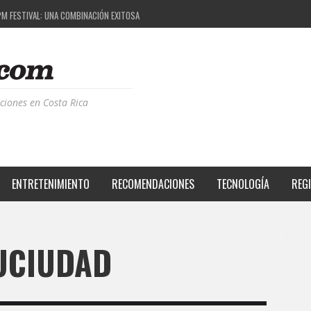
PM FESTIVAL: UNA COMBINACIÓN EXITOSA
: EL PROYECTO QUE ESTÁ TRANSFORMANDO LA CALIDAD DE VIDA DEL TRANSEÚNTE TICO CO
ÁS DE LA MÚSICA ELECTRÓNICA: BBC RADIOPHONIC WORKSHOP
ERIENCIA BPM: UN REVIEW DE LA PRIMERA EDICIÓN QUE TRAJO EL TALENTO DE MÁS DE 100 
ciones en Costa Rica
ENTRETENIMIENTO
RECOMENDACIONES
TECNOLOGÍA
REG
UCIUDAD