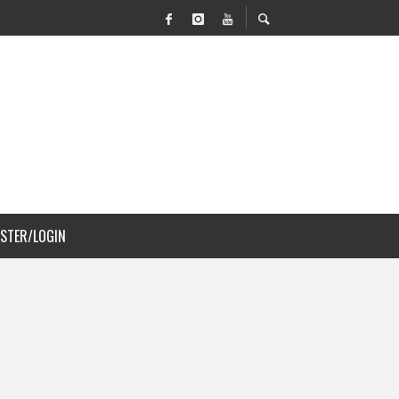
N MOVILIDAD Y PAISAJISMO
DJS A COSTA RICA
ISTER/LOGIN