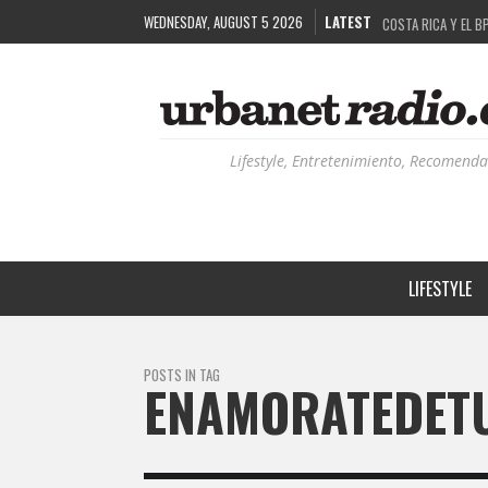
WEDNESDAY, AUGUST 5 2026
LATEST
COSTA RICA Y EL B
RUTAS NATURBANAS
LA HISTORIA DETR
RECORDANDO LA EXP
Lifestyle, Entretenimiento, Recomenda
LIFESTYLE
POSTS IN TAG
ENAMORATEDET