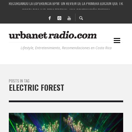
RECORDANDO LA EXPERIENCIA BPM: UN REVIEW DE LA PRIMERA EDICIÓN QUE TRAJO EL
COSTA RICA Y EL BPM FESTIVAL: UNA COMBINACIÓN EXITOSA
RUTAS NATURBANAS: EL PROYECTO QUE ESTÁ TRANSFORMANDO LA CALIDAD DE VIDA 
LA HISTORIA DETRÁS DE LA MÚSICA ELECTRÓNICA: BBC RADIOPHONIC WORKSHOP
Lifestyle, Entretenimiento, Recomendaciones en Costa Rica
POSTS IN TAG
ELECTRIC FOREST